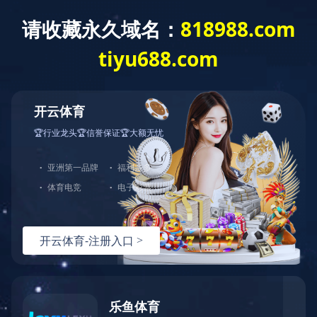
爱体育
您好，欢迎光临爱体育-中国一站式服务平台 官网！
网站爱体育
关于中大
产品展示