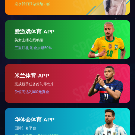
我公司荣获“中国木工机械行业
29
2018年12月7日，在广东顺德由中国林
2018-12
关于中大
新闻资讯
About
News
公司简介
公司动态
爱体育
行业动态