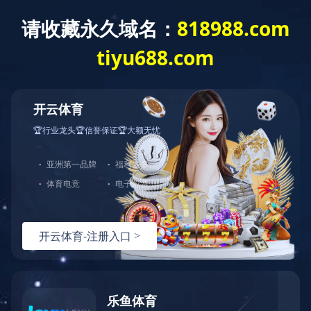
爱体育
您好，欢迎光临爱体育-中国一站式服务平台 官网！
网站爱体育
关于中大
产品展示