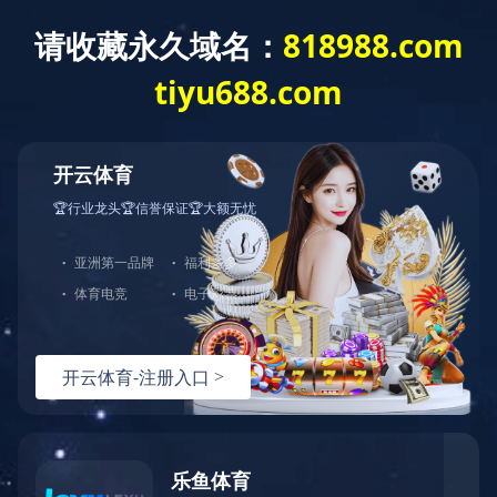
爱体育
您好，欢迎光临爱体育-中国一站式服务平台 官网！
网站爱体育
关于中大
产品展示